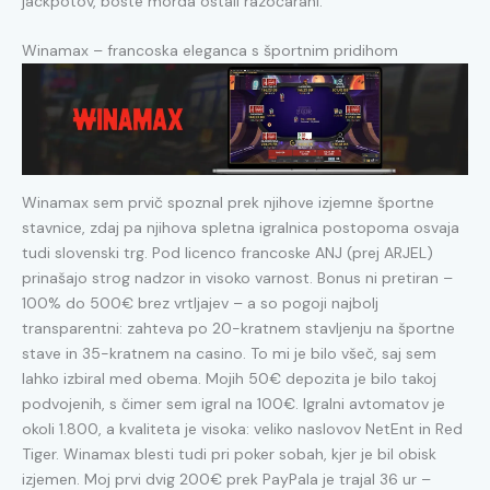
jackpotov, boste morda ostali razočarani.
Winamax – francoska eleganca s športnim pridihom
Winamax sem prvič spoznal prek njihove izjemne športne
stavnice, zdaj pa njihova spletna igralnica postopoma osvaja
tudi slovenski trg. Pod licenco francoske ANJ (prej ARJEL)
prinašajo strog nadzor in visoko varnost. Bonus ni pretiran –
100% do 500€ brez vrtljajev – a so pogoji najbolj
transparentni: zahteva po 20-kratnem stavljenju na športne
stave in 35-kratnem na casino. To mi je bilo všeč, saj sem
lahko izbiral med obema. Mojih 50€ depozita je bilo takoj
podvojenih, s čimer sem igral na 100€. Igralni avtomatov je
okoli 1.800, a kvaliteta je visoka: veliko naslovov NetEnt in Red
Tiger. Winamax blesti tudi pri poker sobah, kjer je bil obisk
izjemen. Moj prvi dvig 200€ prek PayPala je trajal 36 ur –