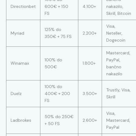
Directionbet
600€ + 150
4.100+
nakazilo,
FS
Skrill, Bitcoin
Visa,
125% do
Myriad
2.200+
Neteller,
350€ + 75 FS
Dogecoin
Mastercard,
100% do
PayPal,
Winamax
1.800+
500€
bančno
nakazilo
100% do
Trustly, Visa,
Duelz
400€ + 200
3.500+
Skrill
FS
Visa,
50% do 250€
Ladbrokes
2.600+
Mastercard,
+ 50 FS
PayPal