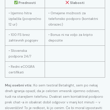
Prednosti
Slabosti
• Izjemno hitra
• Omejene možnosti za
izplačila (povprečno
telefonsko podporo (kontaktni
12 ur)
obrazec)
• 100 FS brez
• Bonus ni na voljo za kripto
zahtevnih pogojev
depozite
• Slovenska
podpora 24/7
• Redni eCOGRA
certifikati
Moj osebni vtis:
Ko sem testiral Betalright, sem po nekaj
dneh igranja opazil, da je celoten vmesnik izjemno odziven,
tudi na starejšem telefonu. Dvakrat sem kontaktiral podporo
prek chat-a in obakrat dobil odgovor v manj kot minuti – v
slovenščini! To je redkost, ki jo cenim. Če bi moral izpostaviti