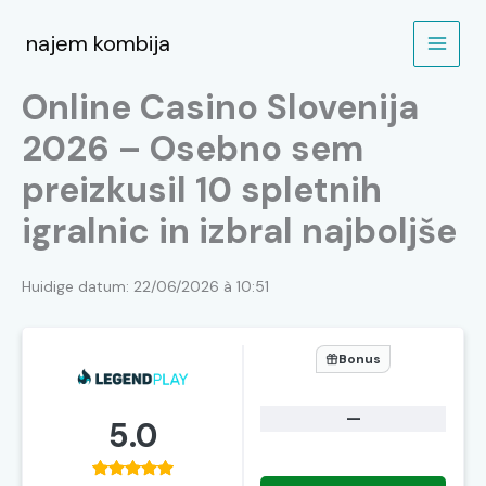
Skip
to
najem kombija
content
Online Casino Slovenija
2026 – Osebno sem
preizkusil 10 spletnih
igralnic in izbral najboljše
Huidige datum: 22/06/2026 à 10:51
Bonus
—
5.0