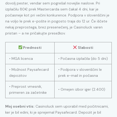
dovolj pester, vendar sem pogrešal novejše naslove. Pri
izplačilu 80€ prek Mastercarda sem čakal 4 dni, kar je
počasneje kot pri večini konkurence. Podpora v slovenščini je
na voljo le prek e-pošte in pogosto traja do 12 ur. Če iščete
nekaj preprostega, brez presenečenj, je Casinoluck varen
pristan – a ne pričakujte presežkov.
Prednosti
Slabosti
• MGA licenca
• Počasna izplačila (do 5 dni)
• Možnost Paysafecard
• Podpora v slovenščini le
depozitov
prek e-mail in počasna
• Preprost vmesnik,
• Omejen izbor iger (2.400)
primeren za začetnike
Moj osebni vtis:
Casinoluck sem uporabil med počitnicami,
ker je bil edini, ki je sprejemal Paysafecard. Depozit je bil