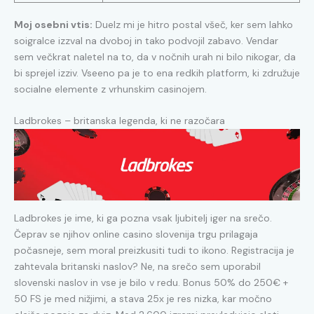
Moj osebni vtis:
Duelz mi je hitro postal všeč, ker sem lahko
soigralce izzval na dvoboj in tako podvojil zabavo. Vendar
sem večkrat naletel na to, da v nočnih urah ni bilo nikogar, da
bi sprejel izziv. Vseeno pa je to ena redkih platform, ki združuje
socialne elemente z vrhunskim casinojem.
Ladbrokes – britanska legenda, ki ne razočara
Ladbrokes je ime, ki ga pozna vsak ljubitelj iger na srečo.
Čeprav se njihov online casino slovenija trgu prilagaja
počasneje, sem moral preizkusiti tudi to ikono. Registracija je
zahtevala britanski naslov? Ne, na srečo sem uporabil
slovenski naslov in vse je bilo v redu. Bonus 50% do 250€ +
50 FS je med nižjimi, a stava 25x je res nizka, kar močno