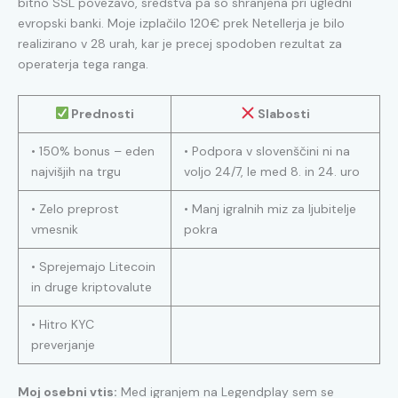
bitno SSL povezavo, sredstva pa so shranjena pri ugledni
evropski banki. Moje izplačilo 120€ prek Netellerja je bilo
realizirano v 28 urah, kar je precej spodoben rezultat za
operaterja tega ranga.
Prednosti
Slabosti
• 150% bonus – eden
• Podpora v slovenščini ni na
najvišjih na trgu
voljo 24/7, le med 8. in 24. uro
• Zelo preprost
• Manj igralnih miz za ljubitelje
vmesnik
pokra
• Sprejemajo Litecoin
in druge kriptovalute
• Hitro KYC
preverjanje
Moj osebni vtis:
Med igranjem na Legendplay sem se