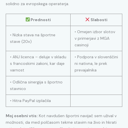
solidno za evropskega operaterja.
Prednosti
Slabosti
• Omejen izbor slotov
• Nizka stava na športne
v primerjavi z MGA
stave (20x)
casinoji
• ANJ licenca – deluje v skladu
• Podpora v slovenščini
s francoskimi zakoni, kar daje
ni nativna, le prek
varnost
prevajalnika
• Odlična sinergija s športno
stavnico
• Hitra PayPal izplačila
Moj osebni vtis:
Kot navdušen športni navijač sem užival v
možnosti, da med polčasom tekme stavim na živo in hkrati