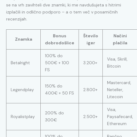
se na vrh zavihteli dve znamki, ki me navdušujeta s hitrimi
izplačili in odlično podporo – a o tem več v posamičnih
recenzijah.
Bonus
Število
Načini
Znamka
dobrodošlice
iger
plačila
100% do
Visa, Skrill,
Betalright
500€ + 100
3.200+
Bitcoin
FS
Mastercard,
150% do
Legendplay
2.800+
Neteller,
400€ + 50 FS
Litecoin
Visa,
200% do
Royalistplay
2.500+
Paysafecard,
300€
Ethereum
100% do
Bančno