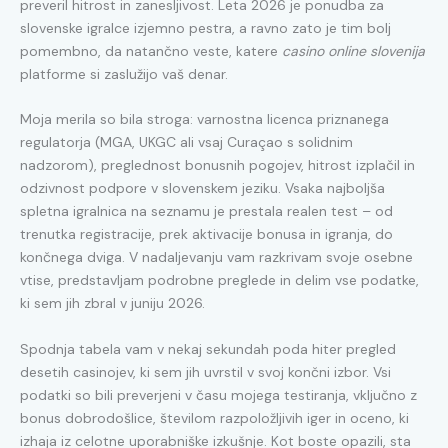
preveril hitrost in zanesljivost. Leta 2026 je ponudba za
slovenske igralce izjemno pestra, a ravno zato je tim bolj
pomembno, da natančno veste, katere
casino online slovenija
platforme si zaslužijo vaš denar.
Moja merila so bila stroga: varnostna licenca priznanega
regulatorja (MGA, UKGC ali vsaj Curaçao s solidnim
nadzorom), preglednost bonusnih pogojev, hitrost izplačil in
odzivnost podpore v slovenskem jeziku. Vsaka najboljša
spletna igralnica na seznamu je prestala realen test – od
trenutka registracije, prek aktivacije bonusa in igranja, do
končnega dviga. V nadaljevanju vam razkrivam svoje osebne
vtise, predstavljam podrobne preglede in delim vse podatke,
ki sem jih zbral v juniju 2026.
Spodnja tabela vam v nekaj sekundah poda hiter pregled
desetih casinojev, ki sem jih uvrstil v svoj končni izbor. Vsi
podatki so bili preverjeni v času mojega testiranja, vključno z
bonus dobrodošlice, številom razpoložljivih iger in oceno, ki
izhaja iz celotne uporabniške izkušnje. Kot boste opazili, sta