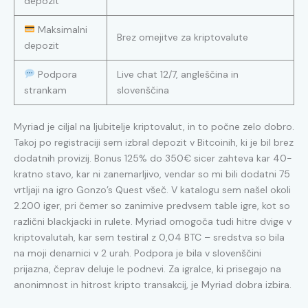
depozit
Maksimalni
Brez omejitve za kriptovalute
depozit
Podpora
Live chat 12/7, angleščina in
strankam
slovenščina
Myriad je ciljal na ljubitelje kriptovalut, in to počne zelo dobro.
Takoj po registraciji sem izbral depozit v Bitcoinih, ki je bil brez
dodatnih provizij. Bonus 125% do 350€ sicer zahteva kar 40-
kratno stavo, kar ni zanemarljivo, vendar so mi bili dodatni 75
vrtljaji na igro Gonzo’s Quest všeč. V katalogu sem našel okoli
2.200 iger, pri čemer so zanimive predvsem table igre, kot so
različni blackjacki in rulete. Myriad omogoča tudi hitre dvige v
kriptovalutah, kar sem testiral z 0,04 BTC – sredstva so bila
na moji denarnici v 2 urah. Podpora je bila v slovenščini
prijazna, čeprav deluje le podnevi. Za igralce, ki prisegajo na
anonimnost in hitrost kripto transakcij, je Myriad dobra izbira.