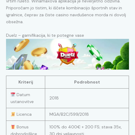
vrtim ruleto. Winamaxova aplikacija je neverjetno odzivna.
Priporočam jo tistim, ki iščete kombinacijo športnih stav in
igralnice, čeprav za čiste casino navdušence morda ni dovolj
obsežna.
Duelz – gamifikacija, ki te potegne vase
Kriterij
Podrobnost
Datum
2018
ustanovitve
Licenca
MGA/B2C/599/2018
Bonus
100% do 400€ + 200 FS; stava 35x,
dobrodošlice
30 dni veljavnosti