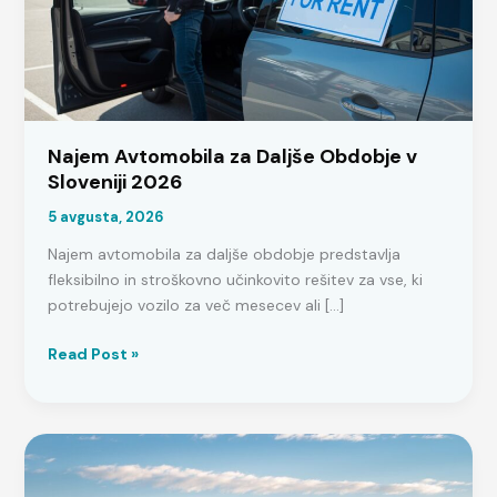
Najem Avtomobila za Daljše Obdobje v
Sloveniji 2026
5 avgusta, 2026
Najem avtomobila za daljše obdobje predstavlja
fleksibilno in stroškovno učinkovito rešitev za vse, ki
potrebujejo vozilo za več mesecev ali […]
Najem
Read Post »
Avtomobila
za
Daljše
Obdobje
v