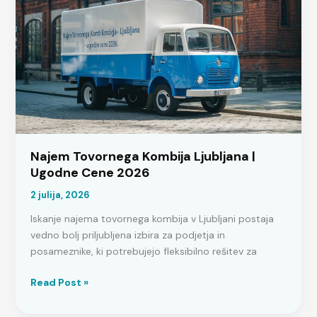
–
Primerjava
Cen
Najem Tovornega Kombija Ljubljana |
Ugodne Cene 2026
2 julija, 2026
Iskanje najema tovornega kombija v Ljubljani postaja
vedno bolj priljubljena izbira za podjetja in
posameznike, ki potrebujejo fleksibilno rešitev za
Najem
Read Post »
Tovornega
Kombija