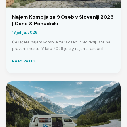
Najem Kombija za 9 Oseb v Sloveniji 2026
| Cene & Ponudniki
13 julija, 2026
Če iščete najem kombija za 9 oseb v Sloveniji, ste na
pravem mestu. V letu 2026 je trg najema osebnih
Najem
Read Post »
Kombija
za
9
Oseb
v
Sloveniji
2026
|
Cene
&