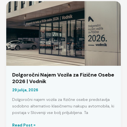
kategorija:
Popoln
vodič
za
2026
Dolgoročni Najem Vozila za Fizične Osebe
2026 | Vodnik
29 julija, 2026
Dolgoročni najem vozila za fizične osebe predstavlja
sodobno alternativo klasičnemu nakupu avtomobila, ki
postaja v Sloveniji vse bolj priljubljena. Ta
Dolgoročni
Read Post »