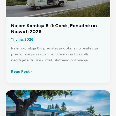
Ponudniki
Najem Kombija 8+1: Cenik, Ponudniki in
Nasveti 2026
11 julija, 2026
Najem kombija 8+1 predstavlja optimalno rešitev za
prevoz manjših skupin po Sloveniji in tujini. Ali
načrtujete družinski izlet, službeno potovanje
Najem
Read Post »
Kombija
8+1:
Cenik,
Ponudniki
in
Nasveti
2026