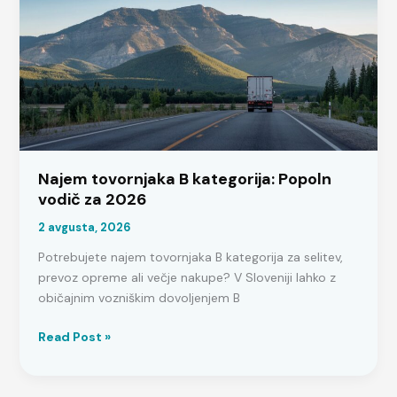
Sloveniji
2026
Najem tovornjaka B kategorija: Popoln
vodič za 2026
2 avgusta, 2026
Potrebujete najem tovornjaka B kategorija za selitev,
prevoz opreme ali večje nakupe? V Sloveniji lahko z
običajnim vozniškim dovoljenjem B
Najem
Read Post »
tovornjaka
B