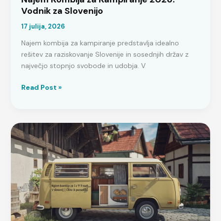
Vodnik za Slovenijo
17 julija, 2026
Najem kombija za kampiranje predstavlja idealno
rešitev za raziskovanje Slovenije in sosednjih držav z
največjo stopnjo svobode in udobja. V
Najem
Read Post »
Kombija
za
Kampiranje
2026:
Vodnik
za
Slovenijo