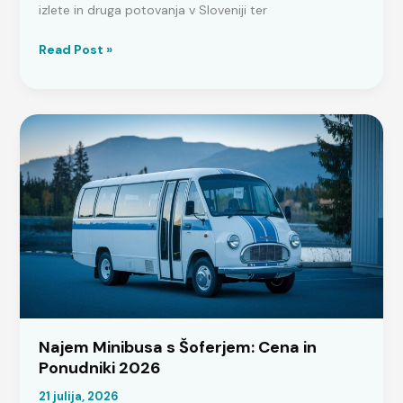
izlete in druga potovanja v Sloveniji ter
Najem
Read Post »
Minibusa
z
Voznikom
|
Cenik
&
Rezervacija
2026
Najem Minibusa s Šoferjem: Cena in
Ponudniki 2026
21 julija, 2026