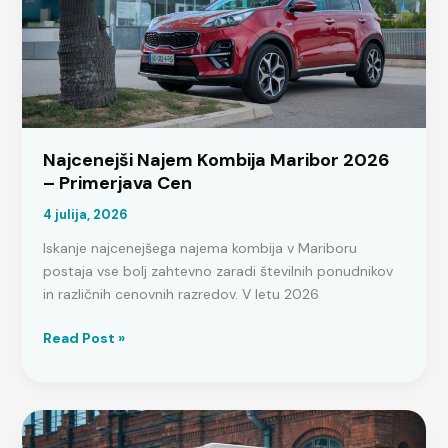
Najcenejši Najem Kombija Maribor 2026
– Primerjava Cen
4 julija, 2026
Iskanje najcenejšega najema kombija v Mariboru
postaja vse bolj zahtevno zaradi številnih ponudnikov
in različnih cenovnih razredov. V letu 2026
Najcenejši
Read Post »
Najem
Kombija
Maribor
2026