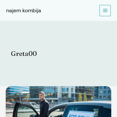
Skip
to
najem kombija
content
Greta00