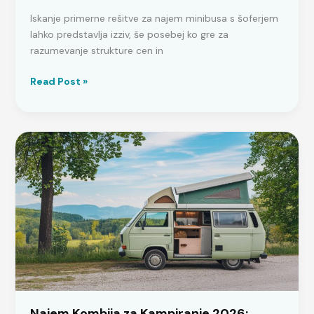
Iskanje primerne rešitve za najem minibusa s šoferjem
lahko predstavlja izziv, še posebej ko gre za
razumevanje strukture cen in
Najem
Read Post »
Minibusa
s
Šoferjem:
Cena
in
Ponudniki
2026
Najem Kombija za Kampiranje 2026: