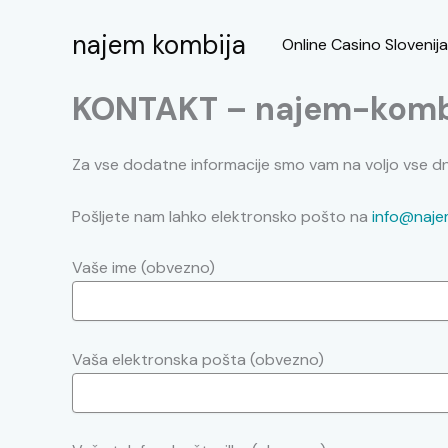
Skip
to
najem kombija
Online Casino Slovenija
content
KONTAKT – najem-komb
Za vse dodatne informacije smo vam na voljo vse dn
Pošljete nam lahko elektronsko pošto na
info@naje
Vaše ime (obvezno)
Vaša elektronska pošta (obvezno)