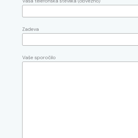
Vaša telefonska številka (obvezno)
Zadeva
Vaše sporočilo