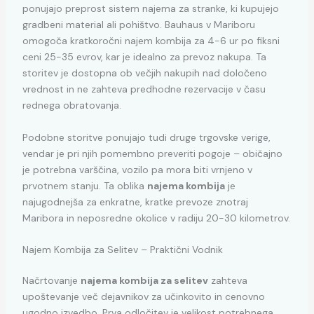
ponujajo preprost sistem najema za stranke, ki kupujejo
gradbeni material ali pohištvo. Bauhaus v Mariboru
omogoča kratkoročni najem kombija za 4-6 ur po fiksni
ceni 25-35 evrov, kar je idealno za prevoz nakupa. Ta
storitev je dostopna ob večjih nakupih nad določeno
vrednost in ne zahteva predhodne rezervacije v času
rednega obratovanja.
Podobne storitve ponujajo tudi druge trgovske verige,
vendar je pri njih pomembno preveriti pogoje – običajno
je potrebna varščina, vozilo pa mora biti vrnjeno v
prvotnem stanju. Ta oblika
najema kombija
je
najugodnejša za enkratne, kratke prevoze znotraj
Maribora in neposredne okolice v radiju 20-30 kilometrov.
Najem Kombija za Selitev – Praktični Vodnik
Načrtovanje
najema kombija za selitev
zahteva
upoštevanje več dejavnikov za učinkovito in cenovno
ugodno izvedbo. Prva odločitev je velikost potrebnega