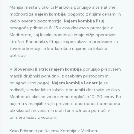
Manjša mesta v okolici Maribora ponujajo alternativne
možnosti za
najem kombija
, pogosto z nižjimi cenami in
večjo osebno pozornostjo.
Najem kombija Ptuj
omogoča prihranke 5-15 evrov dnevno v primerjavi z
Mariborom, saj lokalni ponudniki imajo nižje operativne
stroške. Ponudniki v Ptuju se specializirajo predvsem za
tovorne kombije in kratkoročne najeme za lokalne
potrebe.
V
Slovenski Bistrici najem kombija
ponujajo predvsem
manjši družinski ponudniki z osebnim pristopom in
prilagodljivimi pogoji.
Najem kombija Lenart
je še
redkejši, vendar lahko lokalni ponudniki dostavijo vozilo v
Maribor ali okolico za razumno doplačilo 10-20 evrov. Pri
najemu v manjših krajih preverite dostopnost ponudnika
ob vikendih in večernih urah ter možnosti pomoči v
primeru težav z vozilom.
Kako Prihraniti pri Najemu Kombija v Mariboru