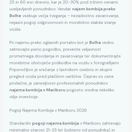
25 in 60 evri dnevno, kar je 20-30% pod tržnimi cenami
uveljavljenih ponudnikov. Vendar
najem kombija preko
Bolhe
vsebuje večja tveganja – nezadostno zavarovanje,
nejasni pogoji odgovornosti in morebitno slabše stanje
vozila.
Pri najemu preko oglasnih portalov kot je
Bolha
vedno
zahtevajte pisno pogodbo, preverite veljavnost
prometnega dovoljenja in zavarovanja ter dokumentirajte
morebitne obstoječe poškodbe na vozilu s fotografijami.
Priporočljivo je srečanje z lastnikom osebno in skupni
pregled vozila pred plačilom varščine. Čeprav so cene
privlačne, je zanesljivost profesionalnih ponudnikov
najema kombija v Mariboru
pogosto vredna nekoliko
višje investicije.
Pogoji Najema Kombija v Mariboru 2026
Standardni
pogoji najema kombija
v Mariboru zahtevajo
minimalno starost 21-25 let (odvisno od ponudnika) in