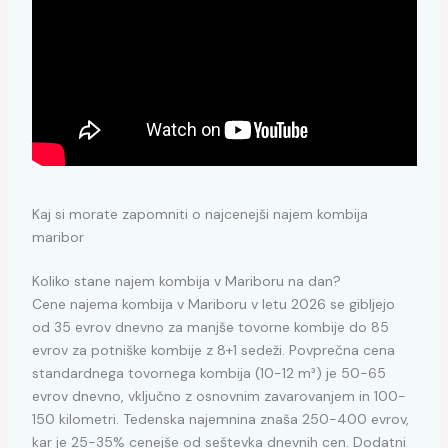
Kaj si morate zapomniti o najcenejši najem kombija
maribor
Koliko stane najem kombija v Mariboru na dan?
Cene najema kombija v Mariboru v letu 2026 se gibljejo
od 35 evrov dnevno za manjše tovorne kombije do 85
evrov za potniške kombije z 8+1 sedeži. Povprečna cena
standardnega tovornega kombija (10-12 m³) je 50-65
evrov dnevno, vključno z osnovnim zavarovanjem in 100-
150 kilometri. Tedenska najemnina znaša 250-400 evrov,
kar je 25-35% cenejše od seštevka dnevnih cen. Dodatni