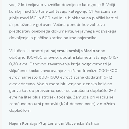
vsaj 2 leti veljavno vozniško dovoljenje kategorije B. Večji
kombiji nad 3,5 tone zahtevajo kategorijo C1. Varščina se
giblje med 150 in 500 evri in je blokirana na plačilni kartici
ali položena v gotovini. Večina ponudnikov zahteva
predložitev osebnega dokumenta, veljavnega vozniškega
dovoljenja in plačilne kartice na ime najemnika.
Vključeni kilometri pri
najemu kombija Maribor
so
običajno 100-150 dnevno, dodatni kilometri stanejo 0,15-
0,30 evra. Osnovno zavarovanje kritja odgovornosti je
vključeno, kasko zavarovanje z znižano franšizo (100-300
evrov namesto 800-1500 evrov) stane dodatnih 5-12
evrov dnevno. Vozilo mora biti vrnjeno z enako količino
goriva kot ob prevzemu, sicer se zaračuna doplačilo 2-3
evre na liter plus strošek točenja. Zamuda pri vračilu se
zaračuna po urni postavki (1/24 dnevne cene) z možnim
doplačilom.
Najem Kombija Ptuj, Lenart in Slovenska Bistrica