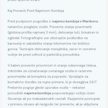
Kaj Preveriti Pred Najemom Kombija
Pred podpisom pogodbe o
najemu kombija v Mariboru
natančno preglejte vozilo. Preverite stanje pnevmatik
(globina profila najmanj 3 mm), delovanje luči, brisalcev in
ogledal. Fotografirajte vse obstoječe poškodbe na
karoseriji in zabeležite stanje kilometrine ter količino
goriva. Testirajte delovanje menjalnika, zavor in vzvratne
vožnje še pred odhod iz parkirišča ponudnika.
V kabini preverite prisotnost in stanje odsevnega telesa,
trikotnike za označevanje oviranega vozila in rezervne
pnevmatike ali kompleta za popravilo. Vprašajte za
kontaktno številko za nujne primere, ki je dosegljiva 24/7.
Preberite pogoje glede uporabe vozila – nekateri
ponudniki
najema kombija
prepovedujejo vožnjo izven
Slovenije ali po makadamskih cestah. Razjasnite postopek
v primeru okvare ali nezgode ter preverite, ali je vključena