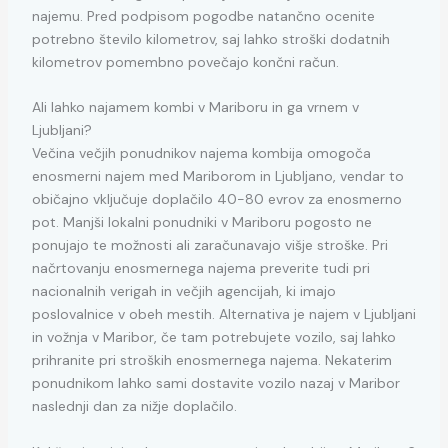
najemu. Pred podpisom pogodbe natančno ocenite
potrebno število kilometrov, saj lahko stroški dodatnih
kilometrov pomembno povečajo končni račun.
Ali lahko najamem kombi v Mariboru in ga vrnem v
Ljubljani?
Večina večjih ponudnikov najema kombija omogoča
enosmerni najem med Mariborom in Ljubljano, vendar to
običajno vključuje doplačilo 40-80 evrov za enosmerno
pot. Manjši lokalni ponudniki v Mariboru pogosto ne
ponujajo te možnosti ali zaračunavajo višje stroške. Pri
načrtovanju enosmernega najema preverite tudi pri
nacionalnih verigah in večjih agencijah, ki imajo
poslovalnice v obeh mestih. Alternativa je najem v Ljubljani
in vožnja v Maribor, če tam potrebujete vozilo, saj lahko
prihranite pri stroških enosmernega najema. Nekaterim
ponudnikom lahko sami dostavite vozilo nazaj v Maribor
naslednji dan za nižje doplačilo.