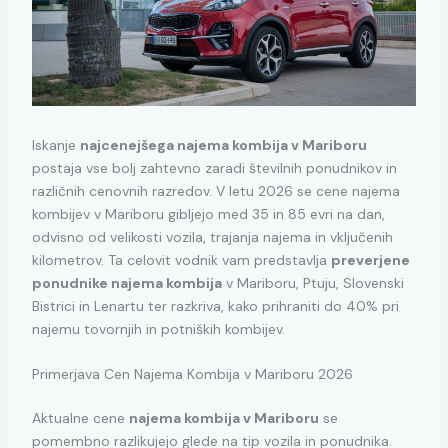
Iskanje
najcenejšega najema kombija v Mariboru
postaja vse bolj zahtevno zaradi številnih ponudnikov in
različnih cenovnih razredov. V letu 2026 se cene najema
kombijev v Mariboru gibljejo med 35 in 85 evri na dan,
odvisno od velikosti vozila, trajanja najema in vključenih
kilometrov. Ta celovit vodnik vam predstavlja
preverjene
ponudnike najema kombija
v Mariboru, Ptuju, Slovenski
Bistrici in Lenartu ter razkriva, kako prihraniti do 40% pri
najemu tovornjih in potniških kombijev.
Primerjava Cen Najema Kombija v Mariboru 2026
Aktualne cene
najema kombija v Mariboru
se
pomembno razlikujejo glede na tip vozila in ponudnika.