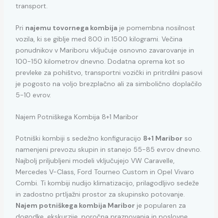
transport.
Pri
najemu tovornega kombija
je pomembna nosilnost
vozila, ki se giblje med 800 in 1500 kilogrami. Večina
ponudnikov v Mariboru vključuje osnovno zavarovanje in
100-150 kilometrov dnevno. Dodatna oprema kot so
prevleke za pohištvo, transportni vozički in pritrdilni pasovi
je pogosto na voljo brezplačno ali za simbolično doplačilo
5-10 evrov.
Najem Potniškega Kombija 8+1 Maribor
Potniški kombiji s sedežno konfiguracijo
8+1 Maribor
so
namenjeni prevozu skupin in stanejo 55-85 evrov dnevno.
Najbolj priljubljeni modeli vključujejo VW Caravelle,
Mercedes V-Class, Ford Tourneo Custom in Opel Vivaro
Combi. Ti kombiji nudijo klimatizacijo, prilagodljivo sedeže
in zadostno prtljažni prostor za skupinsko potovanje.
Najem potniškega kombija Maribor
je popularen za
dogodke, ekskurzije, poročna praznovanja in poslovne