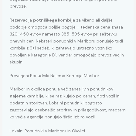
prevoze.
Rezervacija
potniškega kombija
za vikend ali daljše
obdobje omogoča boljše pogoje – tedenska cena znaša
320-450 evrov namesto 385-595 evrov pri seštevku
dnevnih cen. Nekateri ponudniki v Mariboru ponujajo tudi
kombije z 9+1 sedeži, ki zahtevajo ustrezno vozniško
dovoljenje kategorije D1, vendar omogočajo prevoz večjih
skupin.
Preverjeni Ponudniki Najema Kombija Maribor
Maribor in okolica ponuja več zanesljivih ponudnikov
najema kombija
, ki se razlikujejo po cenah, floti vozil in
dodatnih storitvah. Lokalni ponudniki pogosto
zagotavljajo osebnejšo storitev in prilagodljivost, medtem
ko večje agencije ponujajo širšo izbiro vozil.
Lokalni Ponudniki v Mariboru in Okolici