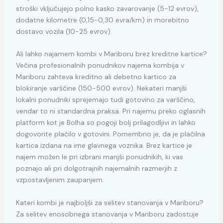
stroški vključujejo polno kasko zavarovanje (5-12 evrov),
dodatne kilometre (0,15-0,30 evra/km) in morebitno
dostavo vozila (10-25 evrov).
Ali lahko najamem kombi v Mariboru brez kreditne kartice?
Večina profesionalnih ponudnikov najema kombija v
Mariboru zahteva kreditno ali debetno kartico za
blokiranje varščine (150-500 evrov). Nekateri manjši
lokalni ponudniki sprejemajo tudi gotovino za varščino,
vendar to ni standardna praksa. Pri najemu preko oglasnih
platform kot je Bolha so pogoji bolj prilagodljivi in lahko
dogovorite plačilo v gotovini. Pomembno je, da je plačilna
kartica izdana na ime glavnega voznika. Brez kartice je
najem možen le pri izbrani manjši ponudnikih, ki vas
poznajo ali pri dolgotrajnih najemalnih razmerjih z
vzpostavljenim zaupanjem.
Kateri kombi je najboljši za selitev stanovanja v Mariboru?
Za selitev enosobnega stanovanja v Mariboru zadostuje