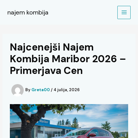
Skip
to
najem kombija
content
Najcenejši Najem
Kombija Maribor 2026 –
Primerjava Cen
By
Greta00
/
4 julija, 2026