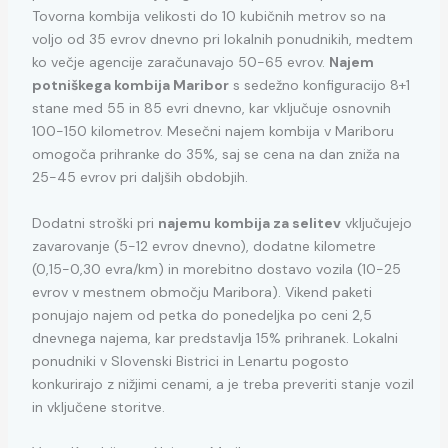
Tovorna kombija velikosti do 10 kubičnih metrov so na
voljo od 35 evrov dnevno pri lokalnih ponudnikih, medtem
ko večje agencije zaračunavajo 50-65 evrov.
Najem
potniškega kombija Maribor
s sedežno konfiguracijo 8+1
stane med 55 in 85 evri dnevno, kar vključuje osnovnih
100-150 kilometrov. Mesečni najem kombija v Mariboru
omogoča prihranke do 35%, saj se cena na dan zniža na
25-45 evrov pri daljših obdobjih.
Dodatni stroški pri
najemu kombija za selitev
vključujejo
zavarovanje (5-12 evrov dnevno), dodatne kilometre
(0,15-0,30 evra/km) in morebitno dostavo vozila (10-25
evrov v mestnem območju Maribora). Vikend paketi
ponujajo najem od petka do ponedeljka po ceni 2,5
dnevnega najema, kar predstavlja 15% prihranek. Lokalni
ponudniki v Slovenski Bistrici in Lenartu pogosto
konkurirajo z nižjimi cenami, a je treba preveriti stanje vozil
in vključene storitve.