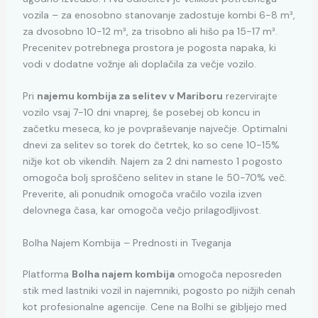
vozila – za enosobno stanovanje zadostuje kombi 6-8 m³,
za dvosobno 10-12 m³, za trisobno ali hišo pa 15-17 m³.
Precenitev potrebnega prostora je pogosta napaka, ki
vodi v dodatne vožnje ali doplačila za večje vozilo.
Pri
najemu kombija za selitev v Mariboru
rezervirajte
vozilo vsaj 7-10 dni vnaprej, še posebej ob koncu in
začetku meseca, ko je povpraševanje največje. Optimalni
dnevi za selitev so torek do četrtek, ko so cene 10-15%
nižje kot ob vikendih. Najem za 2 dni namesto 1 pogosto
omogoča bolj sproščeno selitev in stane le 50-70% več.
Preverite, ali ponudnik omogoča vračilo vozila izven
delovnega časa, kar omogoča večjo prilagodljivost.
Bolha Najem Kombija – Prednosti in Tveganja
Platforma
Bolha najem kombija
omogoča neposreden
stik med lastniki vozil in najemniki, pogosto po nižjih cenah
kot profesionalne agencije. Cene na Bolhi se gibljejo med