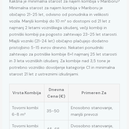
Kakšna je minimalna starost za najem kombija v Mariboru?
Minimalna starost za najem kombija v Mariboru je
običajno 21-25 let, odvisno od ponudnika in velikosti
vozila. Manjši kombiji do 10 m³ so dostopni od 21 let z
najmanj 2 letami vozniškega izkušenj, večji kombiji in
potniški kombiji pa pogosto zahtevajo 23-25 let starosti.
Mlajši vozniki (21-24 let) običajno plačujejo dodatno
pristojbino 5-15 evrov dnevno. Nekateri ponudniki
zahtevajo za potniške kombije 8+1 najmanj 25 let starosti
in 3 leta vozniških izkušenj. Za kombije nad 3,5 tone je
potrebno vozniško dovoljenje kategorije C1 in minimalna
starost 21 let z ustreznimi izkušnjami.
Dnevna
Vrsta Kombija
Primeren Za
Cena (€)
Tovorni kombi
Enosobno stanovanje,
35-50
6-8 m³
manjši prevozi
Tovorni kombi
Dvosobno stanovanje,