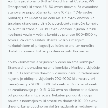
kombi s prostornino 6-8 m³ (Ford Transit Custom, VW
Transporter), ki stane 35-50 evrov dnevno. Za dvosobno
stanovanje priporočamo kombije 10-12 m³ (Mercedes
Sprinter, Fiat Ducato) po ceni 45-65 evrov dnevno. Za
trisobno stanovanje ali hišo potrebujete največje kombije
15-17 m³, ki stanejo 60-80 evrov dnevno. Ključna je tudi
nosilnost vozila – večina kombijev prenese 800-1500 kg
tovora. Za varno selitev izberite vozilo z manjšim
nakladalnikom ali prilagodljivo ločno steno ter naročite
dodatno opremo kot so prevleke in pritrdilni pasovi.
Koliko kilometrov je vključenih v ceno najema kombija?
Standardna ponudba najema kombija v Mariboru vključuje
100-150 kilometrov dnevno v osnovni ceni. Pri tedenskem
najemu je običajno vključenih 700-1000 kilometrov, pri
mesečnem pa 2000-3000 kilometrov. Dodatni kilometri
se zaračunavajo po 0,15-0,30 evra na kilometer, odvisno
od ponudnika in tipa vozila. Nekateri ponudniki nudijo
pakete z neomejenimi kilometri za dodatnih 10-20 evrov
dnevno, kar je ugodno pri daljših razdaljah ali večdnevnem