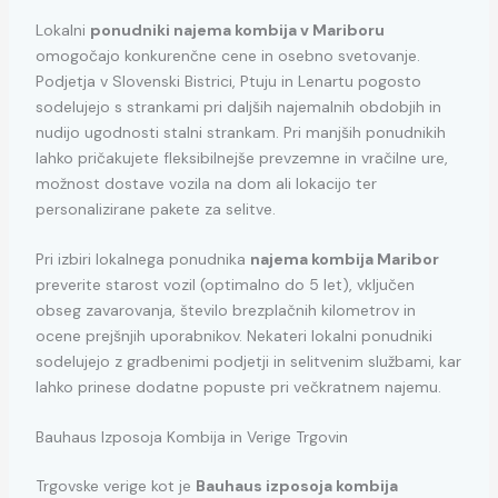
Lokalni
ponudniki najema kombija v Mariboru
omogočajo konkurenčne cene in osebno svetovanje.
Podjetja v Slovenski Bistrici, Ptuju in Lenartu pogosto
sodelujejo s strankami pri daljših najemalnih obdobjih in
nudijo ugodnosti stalni strankam. Pri manjših ponudnikih
lahko pričakujete fleksibilnejše prevzemne in vračilne ure,
možnost dostave vozila na dom ali lokacijo ter
personalizirane pakete za selitve.
Pri izbiri lokalnega ponudnika
najema kombija Maribor
preverite starost vozil (optimalno do 5 let), vključen
obseg zavarovanja, število brezplačnih kilometrov in
ocene prejšnjih uporabnikov. Nekateri lokalni ponudniki
sodelujejo z gradbenimi podjetji in selitvenim službami, kar
lahko prinese dodatne popuste pri večkratnem najemu.
Bauhaus Izposoja Kombija in Verige Trgovin
Trgovske verige kot je
Bauhaus izposoja kombija