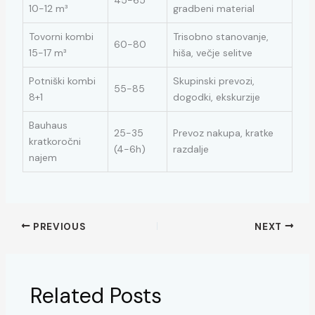
45-65
10-12 m³
gradbeni material
Tovorni kombi
Trisobno stanovanje,
60-80
15-17 m³
hiša, večje selitve
Potniški kombi
Skupinski prevozi,
55-85
8+1
dogodki, ekskurzije
Bauhaus
25-35
Prevoz nakupa, kratke
kratkoročni
(4-6h)
razdalje
najem
PREVIOUS
NEXT
Related Posts