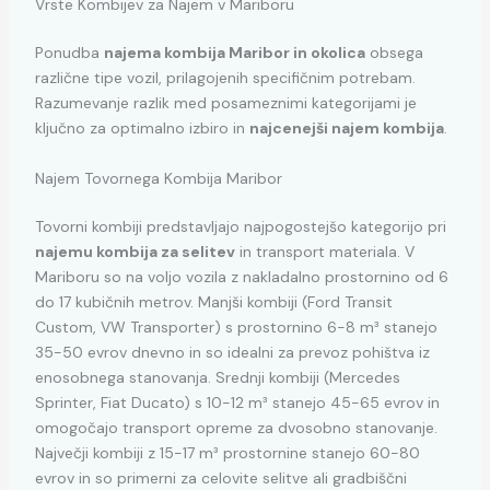
Vrste Kombijev za Najem v Mariboru
Ponudba
najema kombija Maribor in okolica
obsega
različne tipe vozil, prilagojenih specifičnim potrebam.
Razumevanje razlik med posameznimi kategorijami je
ključno za optimalno izbiro in
najcenejši najem kombija
.
Najem Tovornega Kombija Maribor
Tovorni kombiji predstavljajo najpogostejšo kategorijo pri
najemu kombija za selitev
in transport materiala. V
Mariboru so na voljo vozila z nakladalno prostornino od 6
do 17 kubičnih metrov. Manjši kombiji (Ford Transit
Custom, VW Transporter) s prostornino 6-8 m³ stanejo
35-50 evrov dnevno in so idealni za prevoz pohištva iz
enosobnega stanovanja. Srednji kombiji (Mercedes
Sprinter, Fiat Ducato) s 10-12 m³ stanejo 45-65 evrov in
omogočajo transport opreme za dvosobno stanovanje.
Največji kombiji z 15-17 m³ prostornine stanejo 60-80
evrov in so primerni za celovite selitve ali gradbiščni