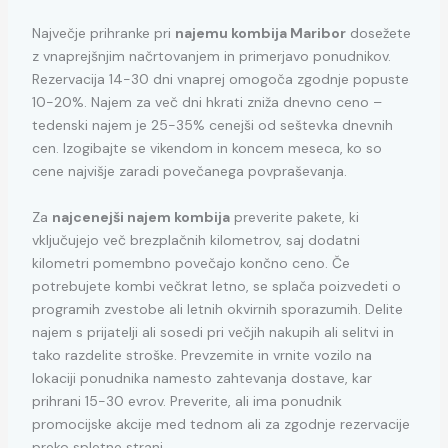
Največje prihranke pri
najemu kombija Maribor
dosežete
z vnaprejšnjim načrtovanjem in primerjavo ponudnikov.
Rezervacija 14-30 dni vnaprej omogoča zgodnje popuste
10-20%. Najem za več dni hkrati zniža dnevno ceno –
tedenski najem je 25-35% cenejši od seštevka dnevnih
cen. Izogibajte se vikendom in koncem meseca, ko so
cene najvišje zaradi povečanega povpraševanja.
Za
najcenejši najem kombija
preverite pakete, ki
vključujejo več brezplačnih kilometrov, saj dodatni
kilometri pomembno povečajo končno ceno. Če
potrebujete kombi večkrat letno, se splača poizvedeti o
programih zvestobe ali letnih okvirnih sporazumih. Delite
najem s prijatelji ali sosedi pri večjih nakupih ali selitvi in
tako razdelite stroške. Prevzemite in vrnite vozilo na
lokaciji ponudnika namesto zahtevanja dostave, kar
prihrani 15-30 evrov. Preverite, ali ima ponudnik
promocijske akcije med tednom ali za zgodnje rezervacije
preko spletne strani.