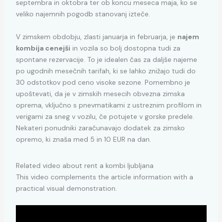
septembra in oktobra ter ob koncu meseca maja, ko se
veliko najemnih pogodb stanovanj izteče.
V zimskem obdobju, zlasti januarja in februarja, je
najem
kombija cenejši
in vozila so bolj dostopna tudi za
spontane rezervacije. To je idealen čas za daljše najeme
po ugodnih mesečnih tarifah, ki se lahko znižajo tudi do
30 odstotkov pod ceno visoke sezone. Pomembno je
upoštevati, da je v zimskih mesecih obvezna zimska
oprema, vključno s pnevmatikami z ustreznim profilom in
verigami za sneg v vozilu, če potujete v gorske predele.
Nekateri ponudniki zaračunavajo dodatek za zimsko
opremo, ki znaša med 5 in 10 EUR na dan.
Related video about rent a kombi ljubljana
This video complements the article information with a
practical visual demonstration.