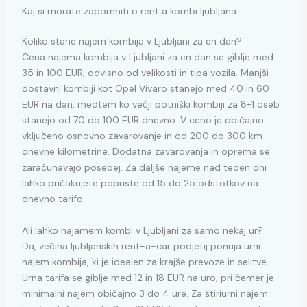
Kaj si morate zapomniti o rent a kombi ljubljana
Koliko stane najem kombija v Ljubljani za en dan?
Cena najema kombija v Ljubljani za en dan se giblje med
35 in 100 EUR, odvisno od velikosti in tipa vozila. Manjši
dostavni kombiji kot Opel Vivaro stanejo med 40 in 60
EUR na dan, medtem ko večji potniški kombiji za 8+1 oseb
stanejo od 70 do 100 EUR dnevno. V ceno je običajno
vključeno osnovno zavarovanje in od 200 do 300 km
dnevne kilometrine. Dodatna zavarovanja in oprema se
zaračunavajo posebej. Za daljše najeme nad teden dni
lahko pričakujete popuste od 15 do 25 odstotkov na
dnevno tarifo.
Ali lahko najamem kombi v Ljubljani za samo nekaj ur?
Da, večina ljubljanskih rent-a-car podjetij ponuja urni
najem kombija, ki je idealen za krajše prevoze in selitve.
Urna tarifa se giblje med 12 in 18 EUR na uro, pri čemer je
minimalni najem običajno 3 do 4 ure. Za štiriurni najem