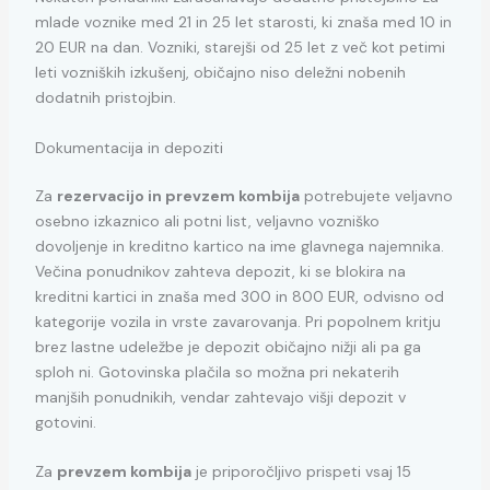
mlade voznike med 21 in 25 let starosti, ki znaša med 10 in
20 EUR na dan. Vozniki, starejši od 25 let z več kot petimi
leti vozniških izkušenj, običajno niso deležni nobenih
dodatnih pristojbin.
Dokumentacija in depoziti
Za
rezervacijo in prevzem kombija
potrebujete veljavno
osebno izkaznico ali potni list, veljavno vozniško
dovoljenje in kreditno kartico na ime glavnega najemnika.
Večina ponudnikov zahteva depozit, ki se blokira na
kreditni kartici in znaša med 300 in 800 EUR, odvisno od
kategorije vozila in vrste zavarovanja. Pri popolnem kritju
brez lastne udeležbe je depozit običajno nižji ali pa ga
sploh ni. Gotovinska plačila so možna pri nekaterih
manjših ponudnikih, vendar zahtevajo višji depozit v
gotovini.
Za
prevzem kombija
je priporočljivo prispeti vsaj 15