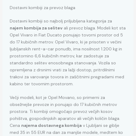
Dostavni kombiji za prevoz blaga
Dostavni kombiji so najbolj priljubljena kategorija za
najem kombija za selitev
ali prevoz blaga. Modeli kot sta
Opel Vivaro in Fiat Ducato ponujajo tovorni prostor od 5
do 17 kubičnih metrov. Opel Vivaro, ki je prisoten v večini
ljubljanskih rent-a-car ponudb, ima nosilnost 1.200 kg in
prostornino 6,6 kubičnih metrov, kar zadostuje za
standardno selitev enosobnega stanovanja. Vozila so
opremljena z drsnimi vrati za lažji dostop, pritrdilnimi
trakovi za varovanje tovora in zaščitnimi pregradami med
kabino ter tovornim prostorom.
Večji modeli, kot je Opel Movano, so primerni za
obsežnejše prevoze in ponujajo do 17 kubičnih metrov
prostora. Ti kombiji omogočajo prevoz večjih kosov
pohištva, gospodinjskih aparatov ali večjih količin blaga.
Cena
najema dostavnega kombija
v Ljubljani se giblje
med 35 in 55 EUR na dan za manjše modele, medtem ko