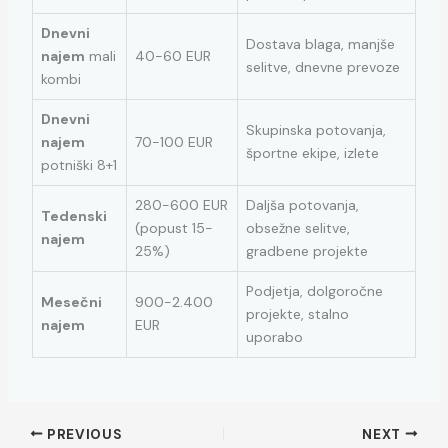
Dnevni
Dostava blaga, manjše
najem
mali
40-60 EUR
selitve, dnevne prevoze
kombi
Dnevni
Skupinska potovanja,
najem
70-100 EUR
športne ekipe, izlete
potniški 8+1
280-600 EUR
Daljša potovanja,
Tedenski
(popust 15-
obsežne selitve,
najem
25%)
gradbene projekte
Podjetja, dolgoročne
Mesečni
900-2.400
projekte, stalno
najem
EUR
uporabo
PREVIOUS
NEXT