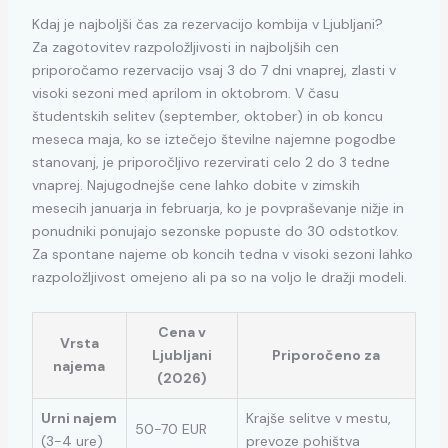
Kdaj je najboljši čas za rezervacijo kombija v Ljubljani?
Za zagotovitev razpoložljivosti in najboljših cen
priporočamo rezervacijo vsaj 3 do 7 dni vnaprej, zlasti v
visoki sezoni med aprilom in oktobrom. V času
študentskih selitev (september, oktober) in ob koncu
meseca maja, ko se iztečejo številne najemne pogodbe
stanovanj, je priporočljivo rezervirati celo 2 do 3 tedne
vnaprej. Najugodnejše cene lahko dobite v zimskih
mesecih januarja in februarja, ko je povpraševanje nižje in
ponudniki ponujajo sezonske popuste do 30 odstotkov.
Za spontane najeme ob koncih tedna v visoki sezoni lahko
razpoložljivost omejeno ali pa so na voljo le dražji modeli.
Cena v
Vrsta
Ljubljani
Priporočeno za
najema
(2026)
Urni najem
Krajše selitve v mestu,
50-70 EUR
(3-4 ure)
prevoze pohištva