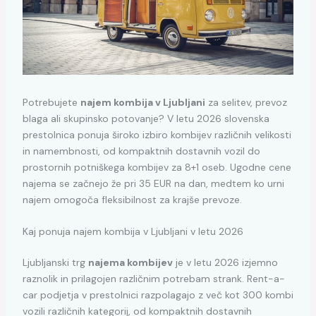
Potrebujete
najem kombija v Ljubljani
za selitev, prevoz
blaga ali skupinsko potovanje? V letu 2026 slovenska
prestolnica ponuja široko izbiro kombijev različnih velikosti
in namembnosti, od kompaktnih dostavnih vozil do
prostornih potniškega kombijev za 8+1 oseb. Ugodne cene
najema se začnejo že pri 35 EUR na dan, medtem ko urni
najem omogoča fleksibilnost za krajše prevoze.
Kaj ponuja najem kombija v Ljubljani v letu 2026
Ljubljanski trg
najema kombijev
je v letu 2026 izjemno
raznolik in prilagojen različnim potrebam strank. Rent-a-
car podjetja v prestolnici razpolagajo z več kot 300 kombi
vozili različnih kategorij, od kompaktnih dostavnih