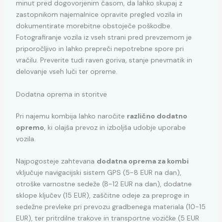
minut pred dogovorjenim časom, da lahko skupaj z
zastopnikom najemalnice opravite pregled vozila in
dokumentirate morebitne obstoječe poškodbe.
Fotografiranje vozila iz vseh strani pred prevzemom je
priporočljivo in lahko prepreči nepotrebne spore pri
vračilu. Preverite tudi raven goriva, stanje pnevmatik in
delovanje vseh luči ter opreme.
Dodatna oprema in storitve
Pri najemu kombija lahko naročite
različno dodatno
opremo
, ki olajša prevoz in izboljša udobje uporabe
vozila.
Najpogosteje zahtevana
dodatna oprema za kombi
vključuje navigacijski sistem GPS (5-8 EUR na dan),
otroške varnostne sedeže (8-12 EUR na dan), dodatne
sklope ključev (15 EUR), zaščitne odeje za preproge in
sedežne prevleke pri prevozu gradbenega materiala (10-15
EUR), ter pritrdilne trakove in transportne vozičke (5 EUR