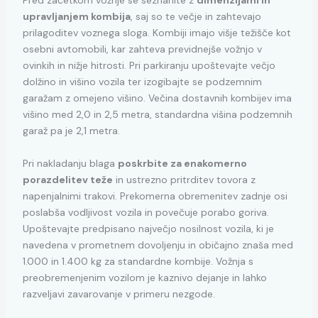
Pred začetkom vožnje se seznanite z
dimenzijami in
upravljanjem kombija
, saj so te večje in zahtevajo
prilagoditev voznega sloga. Kombiji imajo višje težišče kot
osebni avtomobili, kar zahteva previdnejše vožnjo v
ovinkih in nižje hitrosti. Pri parkiranju upoštevajte večjo
dolžino in višino vozila ter izogibajte se podzemnim
garažam z omejeno višino. Večina dostavnih kombijev ima
višino med 2,0 in 2,5 metra, standardna višina podzemnih
garaž pa je 2,1 metra.
Pri nakladanju blaga
poskrbite za enakomerno
porazdelitev teže
in ustrezno pritrditev tovora z
napenjalnimi trakovi. Prekomerna obremenitev zadnje osi
poslabša vodljivost vozila in povečuje porabo goriva.
Upoštevajte predpisano največjo nosilnost vozila, ki je
navedena v prometnem dovoljenju in običajno znaša med
1.000 in 1.400 kg za standardne kombije. Vožnja s
preobremenjenim vozilom je kaznivo dejanje in lahko
razveljavi zavarovanje v primeru nezgode.