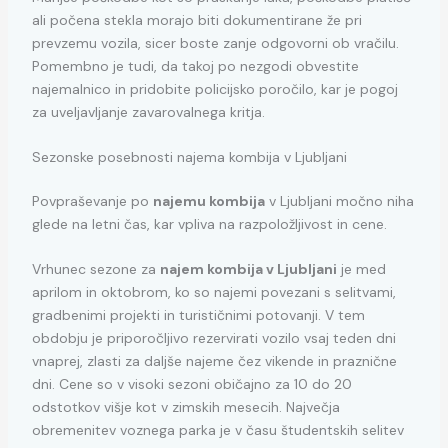
ali počena stekla morajo biti dokumentirane že pri
prevzemu vozila, sicer boste zanje odgovorni ob vračilu.
Pomembno je tudi, da takoj po nezgodi obvestite
najemalnico in pridobite policijsko poročilo, kar je pogoj
za uveljavljanje zavarovalnega kritja.
Sezonske posebnosti najema kombija v Ljubljani
Povpraševanje po
najemu kombija
v Ljubljani močno niha
glede na letni čas, kar vpliva na razpoložljivost in cene.
Vrhunec sezone za
najem kombija v Ljubljani
je med
aprilom in oktobrom, ko so najemi povezani s selitvami,
gradbenimi projekti in turističnimi potovanji. V tem
obdobju je priporočljivo rezervirati vozilo vsaj teden dni
vnaprej, zlasti za daljše najeme čez vikende in praznične
dni. Cene so v visoki sezoni običajno za 10 do 20
odstotkov višje kot v zimskih mesecih. Največja
obremenitev voznega parka je v času študentskih selitev