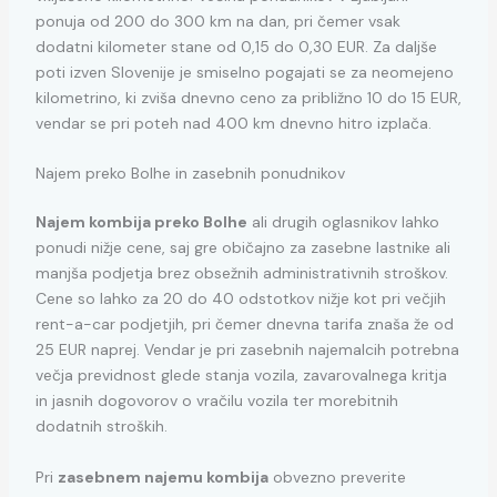
ponuja od 200 do 300 km na dan, pri čemer vsak
dodatni kilometer stane od 0,15 do 0,30 EUR. Za daljše
poti izven Slovenije je smiselno pogajati se za neomejeno
kilometrino, ki zviša dnevno ceno za približno 10 do 15 EUR,
vendar se pri poteh nad 400 km dnevno hitro izplača.
Najem preko Bolhe in zasebnih ponudnikov
Najem kombija preko Bolhe
ali drugih oglasnikov lahko
ponudi nižje cene, saj gre običajno za zasebne lastnike ali
manjša podjetja brez obsežnih administrativnih stroškov.
Cene so lahko za 20 do 40 odstotkov nižje kot pri večjih
rent-a-car podjetjih, pri čemer dnevna tarifa znaša že od
25 EUR naprej. Vendar je pri zasebnih najemalcih potrebna
večja previdnost glede stanja vozila, zavarovalnega kritja
in jasnih dogovorov o vračilu vozila ter morebitnih
dodatnih stroških.
Pri
zasebnem najemu kombija
obvezno preverite