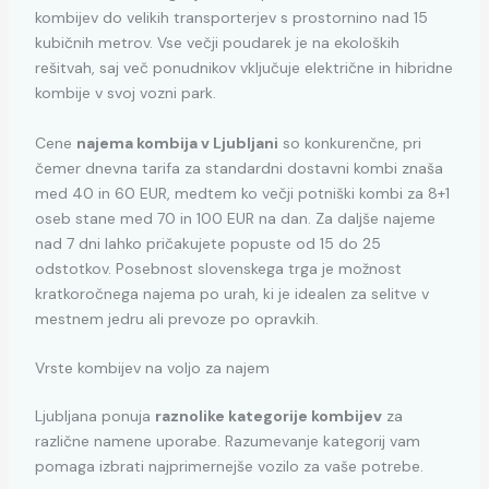
kombijev do velikih transporterjev s prostornino nad 15
kubičnih metrov. Vse večji poudarek je na ekoloških
rešitvah, saj več ponudnikov vključuje električne in hibridne
kombije v svoj vozni park.
Cene
najema kombija v Ljubljani
so konkurenčne, pri
čemer dnevna tarifa za standardni dostavni kombi znaša
med 40 in 60 EUR, medtem ko večji potniški kombi za 8+1
oseb stane med 70 in 100 EUR na dan. Za daljše najeme
nad 7 dni lahko pričakujete popuste od 15 do 25
odstotkov. Posebnost slovenskega trga je možnost
kratkoročnega najema po urah, ki je idealen za selitve v
mestnem jedru ali prevoze po opravkih.
Vrste kombijev na voljo za najem
Ljubljana ponuja
raznolike kategorije kombijev
za
različne namene uporabe. Razumevanje kategorij vam
pomaga izbrati najprimernejše vozilo za vaše potrebe.