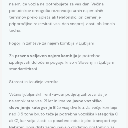
najem, če vozila ne potrebujete za ves dan. Večina
ponudnikov omogoča rezervacijo urnih najemalnih
terminov preko spleta ali telefonsko, pri čemer je
priporočljivo rezervirati vsaj dan vnaprej, zlasti ob koncih
tedna.
Pogoji in zahteve za najem kombija v Ljubljani
Za
pravno veljaven najem kombija
je potrebno
izpolnjevati določene pogoje, ki so v Sloveniji in Ljubljani
standardizirani.
Starost in izkušnje voznika
Večina ljubljanskih rent-a-car podjetij zahteva, da je
najemnik star vsaj 21 let in ima
veljavno vozniško
dovoljenje kategorije B
že vsaj dve leti. Za večje kombije
nad 3,5 tone bruto teže je potrebna vozniška kategorija C
ali C1, kar velja zlasti za posebne industrijske transporterje.
Nekateri ponudniki zaračunavajo dodatno pristojbino za