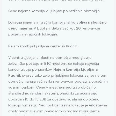
Cene najema kombija v Ljubljani po različnih območjih
Lokacija najema in vračila kombija lahko
vpliva na končno
ceno najema
. V Ljubljani deluje več kot 20 rent-a-car
podjetij na različnih lokacijah.
Najem kombija Ljubljana center in Rudnik
V centru Ljubljane, zlasti na območju med glavno
železniško postajo in BTC mestom, se nahaja največja
koncentracija ponudnikov.
Najem kombija Ljubljana
Rudnik
je prav tako zelo priljubljena lokacija, saj se na tem
območju nahaja več velikih rent-a-car podjetij z obsežnim
voznim parkom. Cene v mestnem jedru so običajno
standardne, vendar nekateri ponudniki zaračunavajo
dodatnih 10 do 15 EUR za dostavo vozila na določeno
lokacijo v mestu. Prednost centralne lokacije je enostavna
dostopnost z javnim prevozom in možnost prevzema