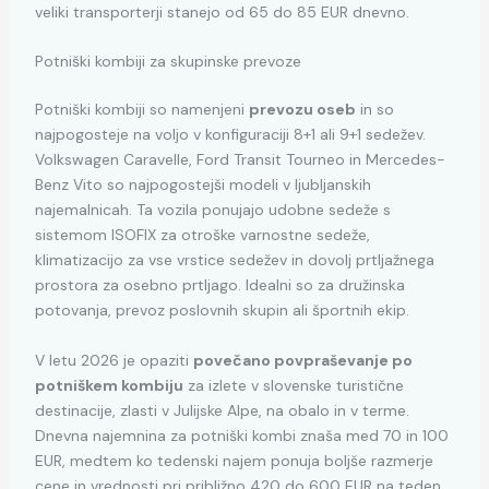
veliki transporterji stanejo od 65 do 85 EUR dnevno.
Potniški kombiji za skupinske prevoze
Potniški kombiji so namenjeni
prevozu oseb
in so
najpogosteje na voljo v konfiguraciji 8+1 ali 9+1 sedežev.
Volkswagen Caravelle, Ford Transit Tourneo in Mercedes-
Benz Vito so najpogostejši modeli v ljubljanskih
najemalnicah. Ta vozila ponujajo udobne sedeže s
sistemom ISOFIX za otroške varnostne sedeže,
klimatizacijo za vse vrstice sedežev in dovolj prtljažnega
prostora za osebno prtljago. Idealni so za družinska
potovanja, prevoz poslovnih skupin ali športnih ekip.
V letu 2026 je opaziti
povečano povpraševanje po
potniškem kombiju
za izlete v slovenske turistične
destinacije, zlasti v Julijske Alpe, na obalo in v terme.
Dnevna najemnina za potniški kombi znaša med 70 in 100
EUR, medtem ko tedenski najem ponuja boljše razmerje
cene in vrednosti pri približno 420 do 600 EUR na teden.