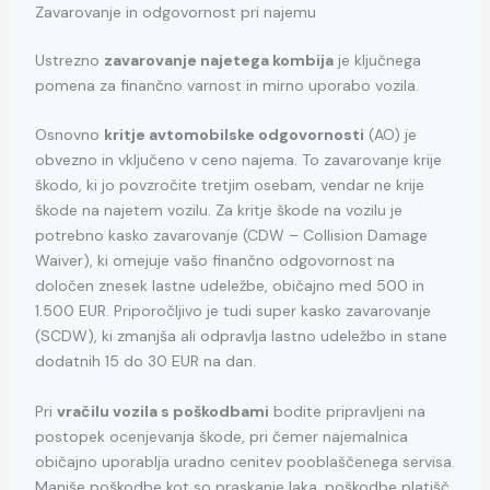
Zavarovanje in odgovornost pri najemu
Ustrezno
zavarovanje najetega kombija
je ključnega
pomena za finančno varnost in mirno uporabo vozila.
Osnovno
kritje avtomobilske odgovornosti
(AO) je
obvezno in vključeno v ceno najema. To zavarovanje krije
škodo, ki jo povzročite tretjim osebam, vendar ne krije
škode na najetem vozilu. Za kritje škode na vozilu je
potrebno kasko zavarovanje (CDW – Collision Damage
Waiver), ki omejuje vašo finančno odgovornost na
določen znesek lastne udeležbe, običajno med 500 in
1.500 EUR. Priporočljivo je tudi super kasko zavarovanje
(SCDW), ki zmanjša ali odpravlja lastno udeležbo in stane
dodatnih 15 do 30 EUR na dan.
Pri
vračilu vozila s poškodbami
bodite pripravljeni na
postopek ocenjevanja škode, pri čemer najemalnica
običajno uporablja uradno cenitev pooblaščenega servisa.
Manjše poškodbe kot so praskanje laka, poškodbe platišč