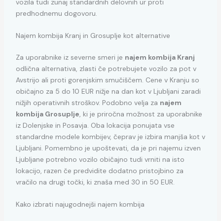
vozila tudi zunaj standardnih delovnih ur proti
predhodnemu dogovoru.
Najem kombija Kranj in Grosuplje kot alternative
Za uporabnike iz severne smeri je
najem kombija Kranj
odlična alternativa, zlasti če potrebujete vozilo za pot v
Avstrijo ali proti gorenjskim smučiščem. Cene v Kranju so
običajno za 5 do 10 EUR nižje na dan kot v Ljubljani zaradi
nižjih operativnih stroškov. Podobno velja za
najem
kombija Grosuplje
, ki je priročna možnost za uporabnike
iz Dolenjske in Posavja. Oba lokacija ponujata vse
standardne modele kombijev, čeprav je izbira manjša kot v
Ljubljani. Pomembno je upoštevati, da je pri najemu izven
Ljubljane potrebno vozilo običajno tudi vrniti na isto
lokacijo, razen če predvidite dodatno pristojbino za
vračilo na drugi točki, ki znaša med 30 in 50 EUR.
Kako izbrati najugodnejši najem kombija