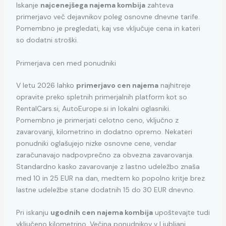
Iskanje
najcenejšega najema kombija
zahteva
primerjavo več dejavnikov poleg osnovne dnevne tarife.
Pomembno je pregledati, kaj vse vključuje cena in kateri
so dodatni stroški.
Primerjava cen med ponudniki
V letu 2026 lahko
primerjavo cen najema
najhitreje
opravite preko spletnih primerjalnih platform kot so
RentalCars.si, AutoEurope.si in lokalni oglasniki.
Pomembno je primerjati celotno ceno, vključno z
zavarovanji, kilometrino in dodatno opremo. Nekateri
ponudniki oglašujejo nizke osnovne cene, vendar
zaračunavajo nadpovprečno za obvezna zavarovanja.
Standardno kasko zavarovanje z lastno udeležbo znaša
med 10 in 25 EUR na dan, medtem ko popolno kritje brez
lastne udeležbe stane dodatnih 15 do 30 EUR dnevno.
Pri iskanju
ugodnih cen najema kombija
upoštevajte tudi
vključeno kilometrino. Večina ponudnikov v Ljubljani