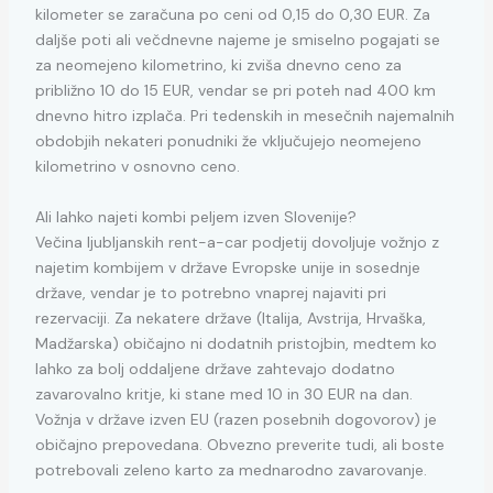
kilometer se zaračuna po ceni od 0,15 do 0,30 EUR. Za
daljše poti ali večdnevne najeme je smiselno pogajati se
za neomejeno kilometrino, ki zviša dnevno ceno za
približno 10 do 15 EUR, vendar se pri poteh nad 400 km
dnevno hitro izplača. Pri tedenskih in mesečnih najemalnih
obdobjih nekateri ponudniki že vključujejo neomejeno
kilometrino v osnovno ceno.
Ali lahko najeti kombi peljem izven Slovenije?
Večina ljubljanskih rent-a-car podjetij dovoljuje vožnjo z
najetim kombijem v države Evropske unije in sosednje
države, vendar je to potrebno vnaprej najaviti pri
rezervaciji. Za nekatere države (Italija, Avstrija, Hrvaška,
Madžarska) običajno ni dodatnih pristojbin, medtem ko
lahko za bolj oddaljene države zahtevajo dodatno
zavarovalno kritje, ki stane med 10 in 30 EUR na dan.
Vožnja v države izven EU (razen posebnih dogovorov) je
običajno prepovedana. Obvezno preverite tudi, ali boste
potrebovali zeleno karto za mednarodno zavarovanje.