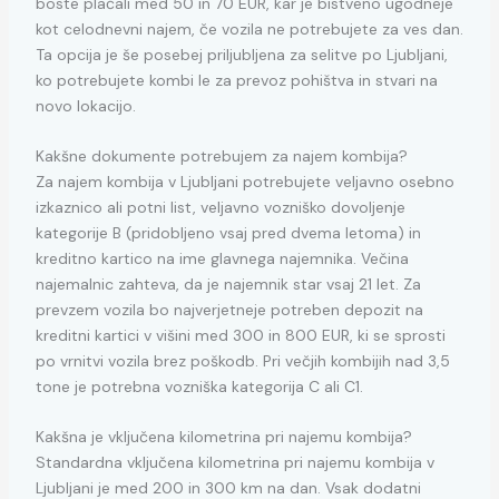
boste plačali med 50 in 70 EUR, kar je bistveno ugodneje
kot celodnevni najem, če vozila ne potrebujete za ves dan.
Ta opcija je še posebej priljubljena za selitve po Ljubljani,
ko potrebujete kombi le za prevoz pohištva in stvari na
novo lokacijo.
Kakšne dokumente potrebujem za najem kombija?
Za najem kombija v Ljubljani potrebujete veljavno osebno
izkaznico ali potni list, veljavno vozniško dovoljenje
kategorije B (pridobljeno vsaj pred dvema letoma) in
kreditno kartico na ime glavnega najemnika. Večina
najemalnic zahteva, da je najemnik star vsaj 21 let. Za
prevzem vozila bo najverjetneje potreben depozit na
kreditni kartici v višini med 300 in 800 EUR, ki se sprosti
po vrnitvi vozila brez poškodb. Pri večjih kombijih nad 3,5
tone je potrebna vozniška kategorija C ali C1.
Kakšna je vključena kilometrina pri najemu kombija?
Standardna vključena kilometrina pri najemu kombija v
Ljubljani je med 200 in 300 km na dan. Vsak dodatni