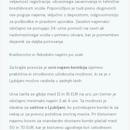
veljavnost registracije, obveznega zavarovanja in tehnične
brezhibnosti vozila. Priporočljivo je tudi pisno dogovoriti
vse pogoje najema, vključno z depozitom, odgovornostjo
za poškodbe in pravilom uporabe. Zasebni najemalci
običajno ne ponujajo 24-urne pomoči na cesti ali
nadomestnega vozila v primeru okvare, kar je pomemben
dejavnik za daljša potovanja.
Kratkoročni in fleksibilni najemi po urah
Za krajše prevoze je
urni najem kombija
izjemno
praktična in stroškovno učinkovita možnost, ki se je v
Ljubljani močno razširila v zadnjih letih.
Urna tarifa se giblje med 12 in 18 EUR na uro, pri čemer je
običajno minimalni najem 3 ali 4 ure. Ta možnost je
idealna za
selitve v Ljubljani
, ko potrebujete kombi le za
nekaj ur za prevoz pohištva znotraj mesta. Pri štiriurnem
najemu boste za standardni dostavni kombi plačali med
50 in 70 EUR, kar je bistveno ugodneje kot celodnevni