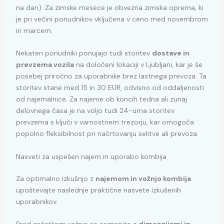
na dan). Za zimske mesece je obvezna zimska oprema, ki
je pri večini ponudnikov vključena v ceno med novembrom
in marcem.
Nekateri ponudniki ponujajo tudi storitev
dostave in
prevzema vozila
na določeni lokaciji v Ljubljani, kar je še
posebej priročno za uporabnike brez lastnega prevoza. Ta
storitev stane med 15 in 30 EUR, odvisno od oddaljenosti
od najemalnice. Za najeme ob koncih tedna ali zunaj
delovnega časa je na voljo tudi 24-urna storitev
prevzema s ključi v varnostnem trezorju, kar omogoča
popolno fleksibilnost pri načrtovanju selitve ali prevoza.
Nasveti za uspešen najem in uporabo kombija
Za optimalno izkušnjo z
najemom in vožnjo kombija
upoštevajte naslednje praktične nasvete izkušenih
uporabnikov.